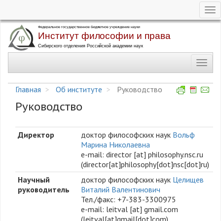
Tog
nav
Перейти
к
основному
Toggl
содержанию
navig
Главная
Об институте
Руководство
Руководство
Директор
доктор философских наук
Вольф
Марина Николаевна
e-mail:
director
[at]
philosophy.nsc.ru
(director[at]philosophy[dot]nsc[dot]ru)
Научный
доктор философских наук
Целищев
руководитель
Виталий Валентинович
Тел./факс: +7-383-3300975
e-mail:
leitval
[at]
gmail.com
(leitval[at]gmail[dot]com)