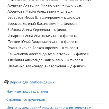
Аблажей Анатолий Михайлович – к.филос.н.
Абрамова Мария Алексеевна – д.пед.н.
Берестов Игорь Владимирович – к.филос.н.
Борисов Евгений Васильевич – д.филос.н.
Зайкова Алина Сергеевна – к.филос.н.
Изгарская Анна Анатольевна – д.филос.н.
Попков Юрий Владимирович – д.филос.н.
Родин Кирилл Александрович – к.филос.н.
Санженаков Александр Афанасьевич – к.филос.н.
Хлебалин Александр Валерьевич – к.филос.н.
Шевченко Александр Анатольевич – д.филос.н.
Версия для слабовидящих
Боковое
Научные подразделения
меню
Страницы сотрудников
Центр исследований искусственного интеллекта и