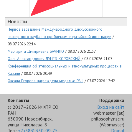
Новости
Первое заседание Международного дискуссионного
экспертного клуба по проблемам евразийской интеграции
08.07.2026 22:14
Маргарита Дмитриевна БАЧИЛО
08.07.2026 21:37
Олег Александрович ЛУНЕВ-КОРОБСКИЙ
08.07.2026 21:07
Конференция об этносоциальных и этнокультурных процессах в
Казани
08.07.2026 20:49
Оксана Егорова награждена медалью РАН
07.07.2026 12:42
Контакты
Поддержка
© 2017–2026 ИФПР СО
Вход на сайт
РАН
webmaster
[at]
630090 Новосибирск,
philosophy.nsc.ru
улица Николаева, 8
(Webmaster)
Тел.:
+7 (383) 330-09-75
,
Drupal