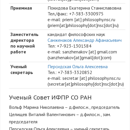
Приемная
Покидова Екатерина Станиславовна
Тел./факс: +7-383-3300975
e-mail:
priem
[at]
philosophy.nsc.ru
(priem[at]philosophy[dot]nsc[dot]ru)
Заместитель
кандидат философских наук
директора
Санженаков Александр Афанасьевич
по научной
Тел: +7-923-1301584
работе
e-mail:
sanzhenakov
[at]
gmail.com
(sanzhenakov[at]gmail[dot]com)
Ученый
Персидская Ольга Алексеевна
секретарь
Тел.: +7-383-3320852
e-mail:
secretar
[at]
philosophy.nsc.ru
(secretar[at]philosophy[dot]nsc[dot]ru)
Ученый Совет ИФПР СО РАН
Вольф Марина Николаевна – д.филос.н., председатель
Целищев Виталий Валентинович – д.филос.н., зам.
председателя
Персидская Ольга Алексеевна – ученый секретарь