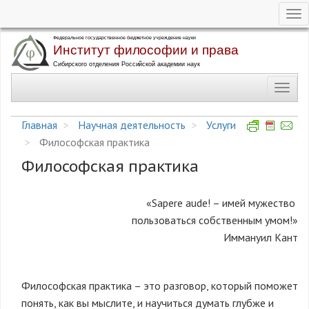
Tog
nav
Перейти
к
основному
Toggl
содержанию
navig
Главная
Научная деятельность
Услуги
Философская практика
Философская практика
«Sapere aude! – имей мужество
пользоваться собственным умом!»
Иммануил Кант
Философская практика – это разговор, который поможет
понять, как вы мыслите, и научиться думать глубже и