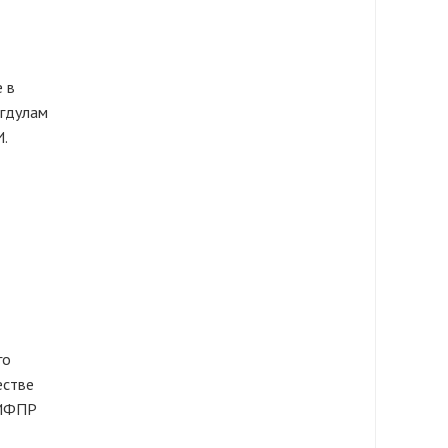
е в
игдулам
.
го
естве
 ИФПР