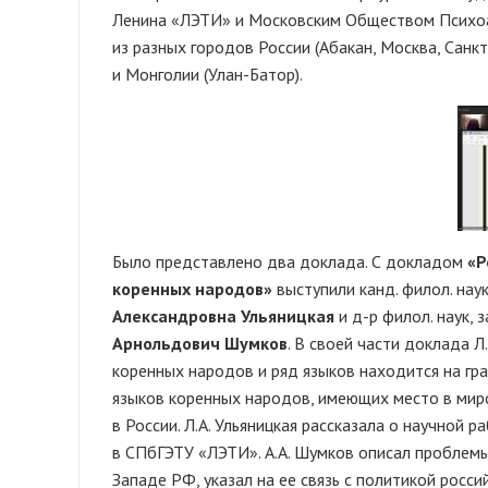
Ленина «ЛЭТИ» и Московским Обществом Психоа
из разных городов России (Абакан, Москва, Санк
и Монголии (Улан-Батор).
Было представлено два доклада. С докладом
«Р
коренных народов»
выступили канд. филол. на
Александровна
Ульяницкая
и д-р филол. наук
Арнольдович Шумков
. В своей части доклада 
коренных народов и ряд языков находится на гр
языков коренных народов, имеющих место в мир
в России. Л.А. Ульяницкая рассказала о научной
в СПбГЭТУ «ЛЭТИ». А.А. Шумков описал проблемы
Западе РФ, указал на ее связь с политикой росси