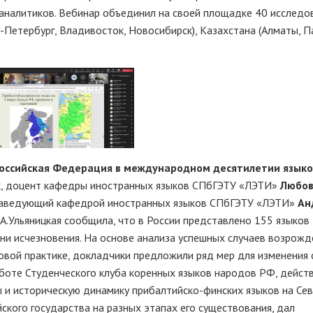
налитиков. Вебинар объединил на своей площадке 40 исследо
т-Петербург, Владивосток, Новосибирск), Казахстана (Алматы, 
оссийская Федерация в международном десятилетии языко
ук, доцент кафедры иностранных языков СПбГЭТУ «ЛЭТИ»
Любо
, заведующий кафедрой иностранных языков СПбГЭТУ «ЛЭТИ»
Ан
Л.А.Ульяницкая сообщила, что в России представлено 155 языков
ани исчезновения. На основе анализа успешных случаев возрожд
овой практике, докладчики предложили ряд мер для изменения 
 работе Студенческого клуба коренных языков народов РФ, дейс
 и историческую динамику прибалтийско-финских языков на Се
йского государства на разных этапах его существования, дал