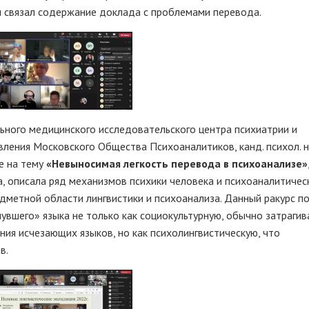
и связал содержание доклада с проблемами перевода.
ного медицинского исследовательского центра психиатрии и
авления Московского Общества Психоаналитиков, канд. психол. н
е на тему
«Невыносимая легкость перевода в психоанализе»
а, описала ряд механизмов психики человека и психоаналитичес
едметной области лингвистики и психоанализа. Данный ракурс п
увшего» языка не только как социокультурную, обычно затраг
ния исчезающих языков, но как психолингвистическую, что
в.