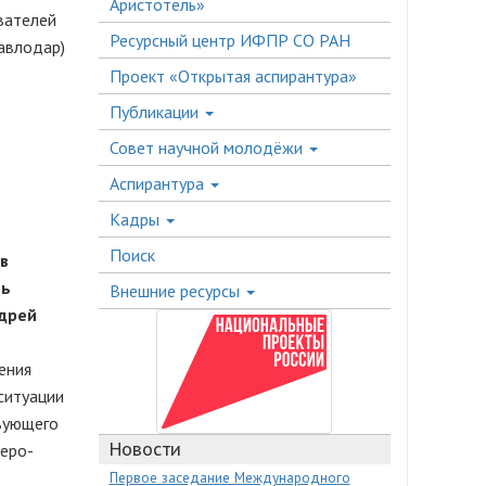
Аристотель»
вателей
Ресурсный центр ИФПР СО РАН
Павлодар)
Проект «Открытая аспирантура»
Публикации
Совет научной молодёжи
Аспирантура
Кадры
Поиск
в
вь
Внешние ресурсы
дрей
ения
ситуации
твующего
Новости
веро-
Первое заседание Международного