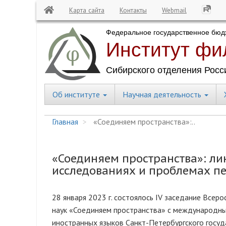
Карта сайта
Контакты
Webmail
Перейти
к
основному
содержанию
Об институте
Научная деятельность
Central
Menu
Главная
«Соединяем пространства»:..
«Соединяем пространства»: ли
исследованиях и проблемах п
28 января 2023 г. состоялось IV заседание Всер
наук «Соединяем пространства» с международны
иностранных языков Санкт-Петербургского госуда