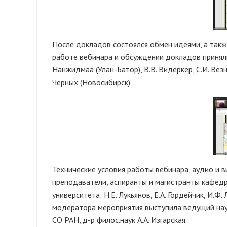
После докладов состоялся обмен идеями, а также
работе вебинара и обсуждении докладов приняли 
Нанжидмаа (Улан-Батор), В.В. Видеркер, С.И. Везне
Черных (Новосибирск).
Технические условия работы вебинара, аудио и 
преподаватели, аспиранты и магистранты кафед
университета: Н.Е. Лукьянов, Е.А. Гордейчик, И.Ф.
модератора мероприятия выступила ведущий на
СО РАН, д-р филос.наук А.А. Изгарская.