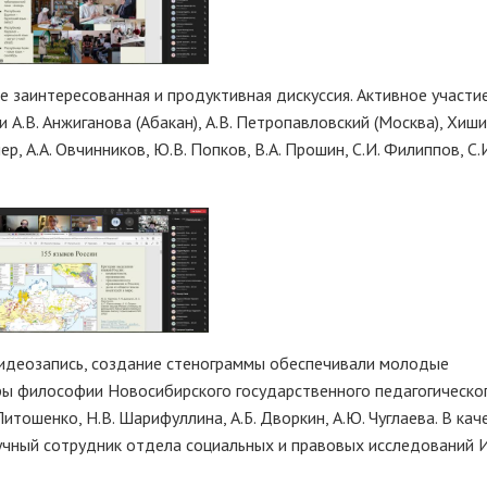
 заинтересованная и продуктивная дискуссия. Активное участи
А.В. Анжиганова (Абакан), А.В. Петропавловский (Москва), Хиш
р, А.А. Овчинников, Ю.В. Попков, В.А. Прошин, С.И. Филиппов, С.И
видеозапись, создание стенограммы обеспечивали молодые
ры философии Новосибирского государственного педагогическо
 Литошенко, Н.В. Шарифуллина, А.Б. Дворкин, А.Ю. Чуглаева. В кач
учный сотрудник отдела социальных и правовых исследований