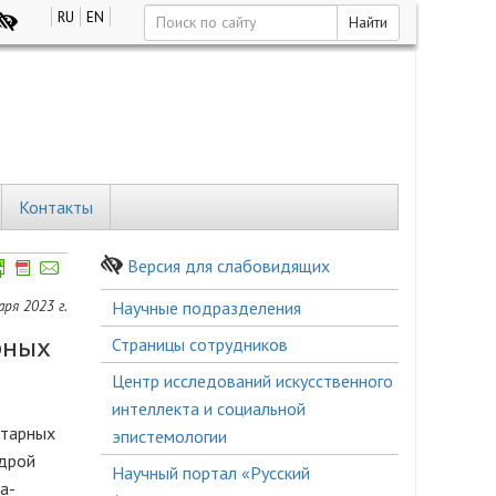
RU
EN
Найти
Контакты
Версия для слабовидящих
Боковое
аря 2023 г.
Научные подразделения
меню
рных
Страницы сотрудников
Центр исследований искусственного
интеллекта и социальной
итарных
эпистемологии
едрой
Научный портал «Русский
а-