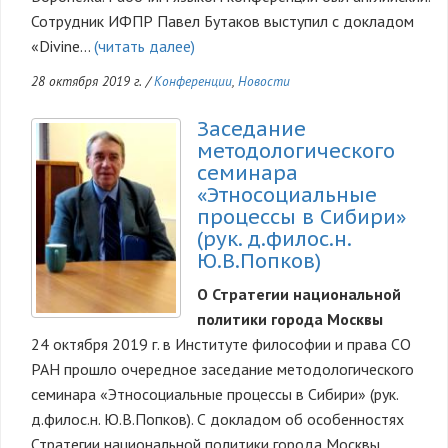
Сотрудник ИФПР Павел Бутаков выступил с докладом
«Divine…
(читать далее)
28 октября 2019 г.
/
Конференции
,
Новости
Заседание
методологического
семинара
«Этносоциальные
процессы в Сибири»
(рук. д.филос.н.
Ю.В.Попков)
О Стратегии национальной
политики города Москвы
24 октября 2019 г. в Институте философии и права СО
РАН прошло очередное заседание методологического
семинара «Этносоциальные процессы в Сибири» (рук.
д.филос.н. Ю.В.Попков). С докладом об особенностях
Стратегии национальной политики города Москвы