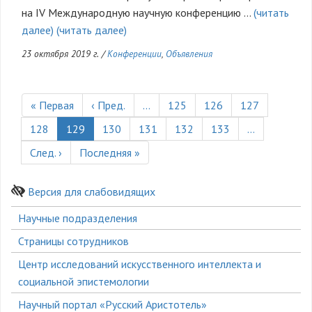
на IV Международную научную конференцию …
(читать
далее)
(читать далее)
23 октября 2019 г.
/
Конференции
,
Объявления
Нумерация
страниц
Первая
« Первая
Предыдущая
‹ Пред.
…
Страница
125
Страница
126
Страница
127
страница
страница
Страница
128
Текущая
129
Страница
130
Страница
131
Страница
132
Страница
133
…
страница
Следующая
След. ›
Последняя
Последняя »
страница
страница
Версия для слабовидящих
Боковое
Научные подразделения
меню
Страницы сотрудников
Центр исследований искусственного интеллекта и
социальной эпистемологии
Научный портал «Русский Аристотель»