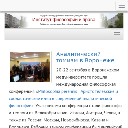
Tog
nav
Перейти
к
основному
Toggl
содержанию
navig
Аналитический
томизм в Воронеже
20-22 сентября в Воронежском
медуниверситете прошла
международная философская
конференция «
Philosophia perennis : Аристотелевские и
схоластические идеи в современной аналитической
философии
». Участниками конференции стали философы
и теологи из Великобритании, Италии, Австрии, Чехии, а
также из России: Москвы, Новосибирска, Казани и
Воронежа. Рабочим языком конференции был английский.