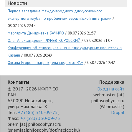
Новости
Первое заседание Международного дискуссионного
экспертного клуба по проблемам евразийской интеграции
08.07.2026 22:14
Маргарита Дмитриевна БАЧИЛО
08.07.2026 21:37
Олег Александрович ЛУНЕВ-КОРОБСКИЙ
08.07.2026 21:07
Конференция об этносоциальных и этнокультурных процессах в
Казани
08.07.2026 20:49
Оксана Егорова награждена медалью РАН
07.07.2026 12:42
Контакты
Поддержка
© 2017–2026 ИФПР СО
Вход на сайт
РАН
webmaster
[at]
630090 Новосибирск,
philosophy.nsc.ru
улица Николаева, 8
(Webmaster)
Тел.:
+7 (383) 330-09-75
,
Drupal
Факс:
+7 (383) 330-09-75
priem
[at]
philosophy.nsc.ru
(priem[at]philosophy[dot]nsc[dot]ru)