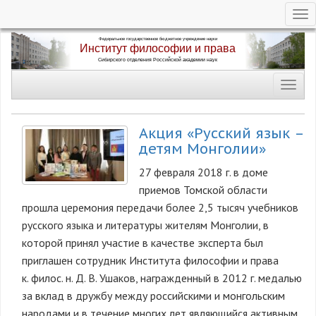
Tog
nav
Перейти
к
основному
Toggl
содержанию
navig
Акция «Русский язык –
детям Монголии»
27 февраля 2018 г. в доме
приемов Томской области
прошла церемония передачи более 2,5 тысяч учебников
русского языка и литературы жителям Монголии, в
которой принял участие в качестве эксперта был
приглашен сотрудник Института философии и права
к. филос. н. Д. В. Ушаков, награжденный в 2012 г. медалью
за вклад в дружбу между российскими и монгольским
народами и в течение многих лет являющийся активным