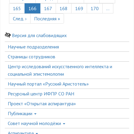
страница
страница
Страница
165
Текущая
166
Страница
167
Страница
168
Страница
169
Страница
170
…
страница
Следующая
След. ›
Последняя
Последняя »
страница
страница
Версия для слабовидящих
Боковое
Научные подразделения
меню
Страницы сотрудников
Центр исследований искусственного интеллекта и
социальной эпистемологии
Научный портал «Русский Аристотель»
Ресурсный центр ИФПР СО РАН
Проект «Открытая аспирантура»
Публикации
Совет научной молодёжи
Аспирантура