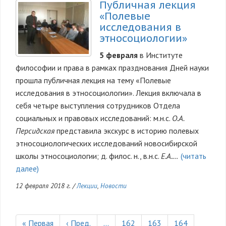
Публичная лекция
«Полевые
исследования в
этносоциологии»
5 февраля
в Институте
философии и права в рамках празднования Дней науки
прошла публичная лекция на тему «Полевые
исследования в этносоциологии». Лекция включала в
себя четыре выступления сотрудников Отдела
социальных и правовых исследований: м.н.с.
О.А.
Персидская
представила экскурс в историю полевых
этносоциологических исследований новосибирской
школы этносоциологии; д. филос. н., в.н.с.
Е.А.…
(читать
далее)
12 февраля 2018 г.
/
Лекции
,
Новости
Нумерация
страниц
Первая
« Первая
Предыдущая
‹ Пред.
…
Страница
162
Страница
163
Страница
164