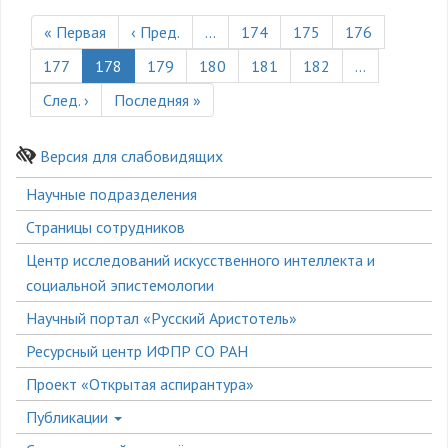
Нумерация
страниц
Первая
« Первая
Предыдущая
‹ Пред.
…
Страница
174
Страница
175
Страница
176
страница
страница
Страница
177
Текущая
178
Страница
179
Страница
180
Страница
181
Страница
182
…
страница
Следующая
След. ›
Последняя
Последняя »
страница
страница
Версия для слабовидящих
Боковое
Научные подразделения
меню
Страницы сотрудников
Центр исследований искусственного интеллекта и
социальной эпистемологии
Научный портал «Русский Аристотель»
Ресурсный центр ИФПР СО РАН
Проект «Открытая аспирантура»
Публикации