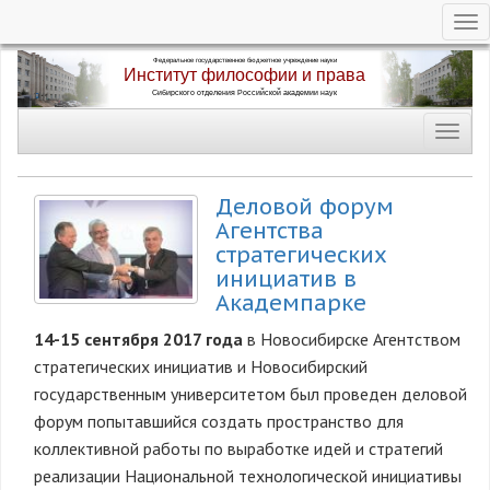
Tog
nav
Перейти
к
основному
Toggl
содержанию
navig
Деловой форум
Агентства
стратегических
инициатив в
Академпарке
14-15 сентября 2017 года
в Новосибирске Агентством
стратегических инициатив и Новосибирский
государственным университетом был проведен деловой
форум попытавшийся создать пространство для
коллективной работы по выработке идей и стратегий
реализации Национальной технологической инициативы