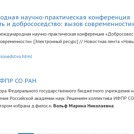
одная научно-практическая конференция
ть и добрососедство: вызов современности
 международная научно-практическая конференция «Добросовес
овременности» [Электронный ресурс] // Новостная лента «Нов
ososedstvo.html
ИФПР СО РАН
ора Федерального государственного бюджетного учреждения н
ения Российской академии наук. Решением коллектива ИФПР СО
тором избрана д.филос.н.
Вольф Марина Николаевна
.