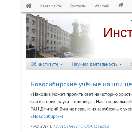
Карта сайта
Контакты
Webmail
Перейти
к
основному
содержанию
Об институте
Научная деятельность
Central
Menu
Новосибирские учёные нашли це
«Находка может пролить свет на историю христи
всю историю науки – единицы... Наш специальны
РАН Дмитрий Винник первым из зарубежных учен
«Новосибирск»)
7 мая 2017 г.
/
Видео
,
Новости
,
СМИ
,
События