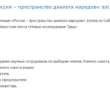
ссия – пространство диалога народов»: вз
ренция «Россия – пространство диалога народов»: взгляд из Си
 Новостная лента «Новые исследования Тувы».
ание научных сотрудников по выборам членов Ученого совета.
еного совета вошли:
атель
м. председателя
 секретарь