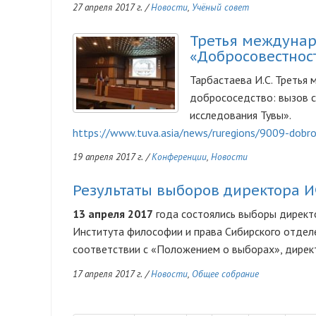
27 апреля 2017 г.
/
Новости
,
Учёный совет
Третья междунар
«Добросовестнос
Тарбастаева И.С. Третья
добрососедство: вызов с
исследования Тувы».
https://www.tuva.asia/news/ruregions/9009-dobr
19 апреля 2017 г.
/
Конференции
,
Новости
Результаты выборов директора 
13 апреля 2017
года состоялись выборы директ
Института философии и права Сибирского отдел
соответствии с «Положением о выборах», дирек
17 апреля 2017 г.
/
Новости
,
Общее собрание
Нумерация