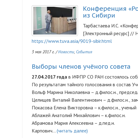
Конференция «Ро
из Сибири
Тарбастаева И.С. «Конфе
[Электронный ресурс] //
https://www.tuva.asia/9019-sibir.html
3 мая 2017 г.
/
Новости
,
События
Выборы членов учёного совета
27.04.2017 года
в ИФПР СО РАН состоялось собр
По результатам тайного голосования в состав Уч
Вольф Марина Николаевна – д.филос.н., председ
Целищев Виталий Валентинович – д.филос.н., за
Покасова Елена Викторовна – к.филос.н., ученый
Аблажей Анатолий Михайлович – к.филос.н.
Абрамова Мария Алексеевна – д.пед.н.
Карпович…
(читать далее)