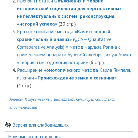
Препринт статьи
Объяснения и теории
исторической социологии для перспективных
интеллектуальных систем: реконструкция
«историй успеха»
(20 стр.).
Краткое описание метода
«Качественный
сравнительный анализ»
(QCA – Qualitative
Comaparative Analysis) = метод Чарльза Рэгина с
применением аппарата Булевой алгебры, из учебника
«Теория и методология истории»
(6 стр.).
Расширение номологического метода Карла Гемпеля,
из книги
«Происхождение языка и сознания»
(4 стр.).
Анонсы
Искусственный интеллект
Семинары
Социальная
эпистемология
Версия для слабовидящих
Боковое
Научные подразделения