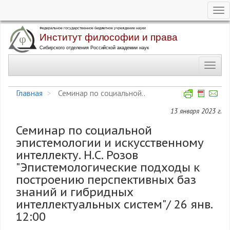
Tog
nav
Перейти
к
основному
Toggl
содержанию
navig
Главная
Семинар по социальной..
13 января 2023 г.
Семинар по социальной
эпистемологии и искусственному
интеллекту. Н.С. Розов
"Эпистемологические подходы к
построению перспективных баз
знаний и гибридных
интеллектуальных систем"/ 26 янв.
12:00