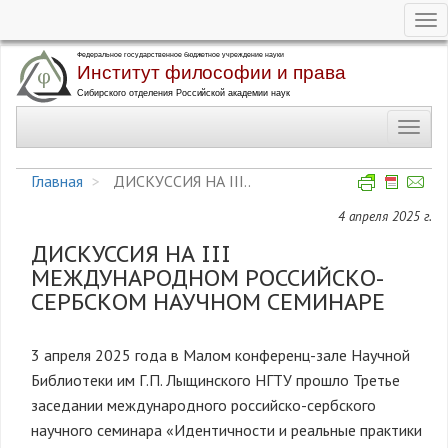
Tog
nav
Перейти
к
основному
Toggl
содержанию
navig
Главная
ДИСКУССИЯ НА III..
4 апреля 2025 г.
ДИСКУССИЯ НА III
МЕЖДУНАРОДНОМ РОССИЙСКО-
СЕРБСКОМ НАУЧНОМ СЕМИНАРЕ
3 апреля 2025 года в Малом конференц-зале Научной
Библиотеки им Г.П. Лыщинского НГТУ прошло Третье
заседании международного российско-сербского
научного семинара «Идентичности и реальные практики