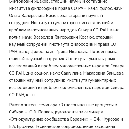
Викторович Ушаков, старший научный сотрудник
Института философии и права СО РАН, канд. филос. наук;
Ольга Валерьевна Васильева, старший научный
сотрудник Института гуманитарных исследований и
проблем малочисленных народов Севера СО РАН, канд.
полит. наук; Всеволод Григорьевич Костюк, старший
научный сотрудник Института философии и права СО
РАН, канд. филос. наук, Ирина Ивановна Подойницына,
главный научный сотрудник Института гуманитарных
исследований и проблем малочисленных народов Севера
СО РАН, д-р социол. наук; Саргылана Макаровна Баишева,
старший научный сотрудник Института гуманитарных
исследований и проблем малочисленных народов Севера
СО РАН, к.э.н.
Руководитель семинара «Этносоциальные процессы в
Сибири – Ю.В. Попков, руководители семинара
«Этнокультурные сообщества Евразии» – Е.Ф. Фурсова и
Е.А. Ерохина. Техническое сопровождение заседания