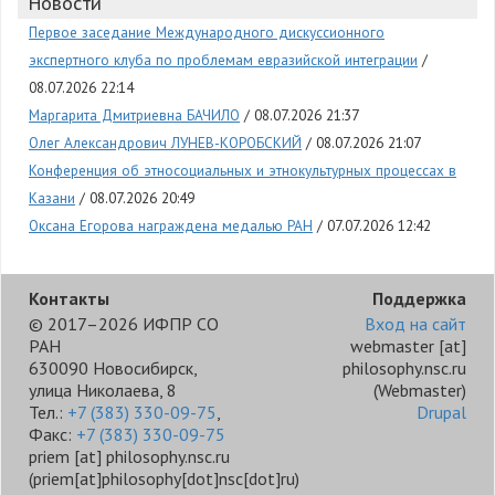
Новости
Первое заседание Международного дискуссионного
экспертного клуба по проблемам евразийской интеграции
08.07.2026 22:14
Маргарита Дмитриевна БАЧИЛО
08.07.2026 21:37
Олег Александрович ЛУНЕВ-КОРОБСКИЙ
08.07.2026 21:07
Конференция об этносоциальных и этнокультурных процессах в
Казани
08.07.2026 20:49
Оксана Егорова награждена медалью РАН
07.07.2026 12:42
Контакты
Поддержка
© 2017–2026 ИФПР СО
Вход на сайт
РАН
webmaster
[at]
630090 Новосибирск,
philosophy.nsc.ru
улица Николаева, 8
(Webmaster)
Тел.:
+7 (383) 330-09-75
,
Drupal
Факс:
+7 (383) 330-09-75
priem
[at]
philosophy.nsc.ru
(priem[at]philosophy[dot]nsc[dot]ru)