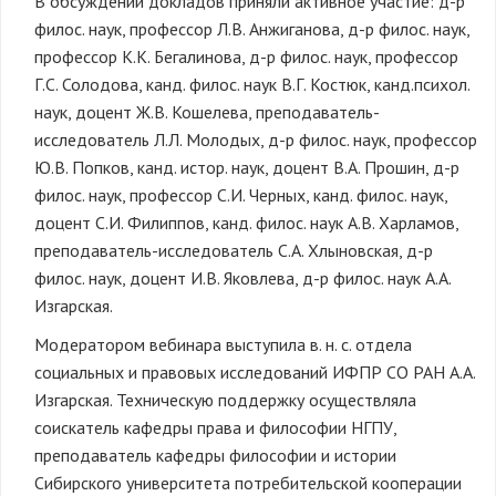
В обсуждении докладов приняли активное участие: д-р
филос. наук, профессор Л.В. Анжиганова, д-р филос. наук,
профессор К.К. Бегалинова, д-р филос. наук, профессор
Г.С. Солодова, канд. филос. наук В.Г. Костюк, канд.психол.
наук, доцент Ж.В. Кошелева, преподаватель-
исследователь Л.Л. Молодых, д-р филос. наук, профессор
Ю.В. Попков, канд. истор. наук, доцент В.А. Прошин, д-р
филос. наук, профессор С.И. Черных, канд. филос. наук,
доцент С.И. Филиппов, канд. филос. наук А.В. Харламов,
преподаватель-исследователь С.А. Хлыновская, д-р
филос. наук, доцент И.В. Яковлева, д-р филос. наук А.А.
Изгарская.
Модератором вебинара выступила в. н. с. отдела
социальных и правовых исследований ИФПР СО РАН А.А.
Изгарская. Техническую поддержку осуществляла
соискатель кафедры права и философии НГПУ,
преподаватель кафедры философии и истории
Сибирского университета потребительской кооперации