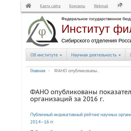
Карта сайта
Контакты
Webmail
Перейти
к
основному
содержанию
Об институте
Научная деятельность
Central
Menu
Главная
ФАНО опубликованы..
ФАНО опубликованы показател
организаций за 2016 г.
Публичный индикативный рейтинг научных орган
2014–16 гг.