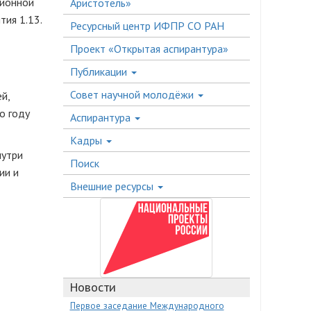
ционной
Аристотель»
тия 1.13.
Ресурсный центр ИФПР СО РАН
Проект «Открытая аспирантура»
Публикации
Совет научной молодёжи
й,
о году
Аспирантура
Кадры
нутри
Поиск
ии и
Внешние ресурсы
Новости
Первое заседание Международного