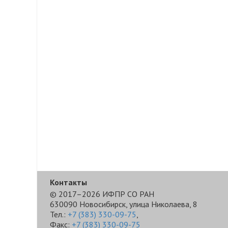
Контакты
© 2017–2026 ИФПР СО РАН
630090 Новосибирск, улица Николаева, 8
Тел.:
+7 (383) 330-09-75
,
Факс:
+7 (383) 330-09-75