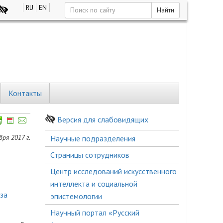
RU
EN
Найти
Контакты
Версия для слабовидящих
Боковое
ря 2017 г.
Научные подразделения
меню
Страницы сотрудников
Центр исследований искусственного
интеллекта и социальной
за
эпистемологии
Научный портал «Русский