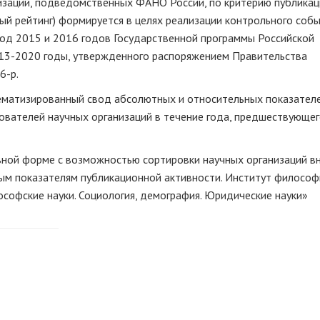
изаций, подведомственных ФАНО России, по критерию публика
й рейтинг) формируется в целях реализации контрольного собы
иод 2015 и 2016 годов Государственной программы Российской
013-2020 годы, утвержденного распоряжением Правительства
6-р.
ематизированный свод абсолютных и относительных показателе
вателей научных организаций в течение года, предшествующег
вной форме с возможностью сортировки научных организаций в
ым показателям публикационной активности. Институт философ
софские науки. Социология, демография. Юридические науки»