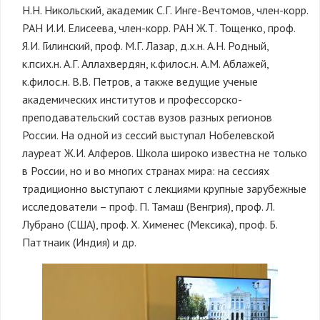
Н.Н. Никольский, академик С.Г. Инге-Вечтомов, член-корр.
РАН И.И. Елисеева, член-корр. РАН Ж.Т. Тощенко, проф.
Я.И. Гилинский, проф. М.Г. Лазар, д.х.н. А.Н. Родный,
к.псих.н. А.Г. Аллахвердян, к.филос.н. А.М. Аблажей,
к.филос.н. В.В. Петров, а также ведущие ученые
академических институтов и профессорско-
преподавательский состав вузов разных регионов
России. На одной из сессий выступал Нобелевской
лауреат Ж.И. Алферов. Школа широко известна не только
в России, но и во многих странах мира: на сессиях
традиционно выступают с лекциями крупные зарубежные
исследователи – проф. П. Тамаш (Венгрия), проф. Л.
Лубрано (США), проф. Х. Хименес (Мексика), проф. Б.
Паттнаик (Индия) и др.