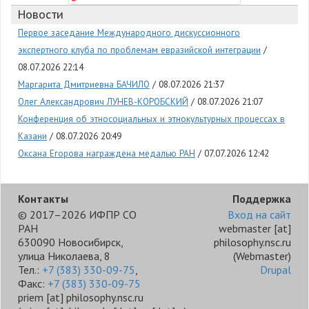
Новости
Первое заседание Международного дискуссионного
экспертного клуба по проблемам евразийской интеграции
08.07.2026 22:14
Маргарита Дмитриевна БАЧИЛО
08.07.2026 21:37
Олег Александрович ЛУНЕВ-КОРОБСКИЙ
08.07.2026 21:07
Конференция об этносоциальных и этнокультурных процессах в
Казани
08.07.2026 20:49
Оксана Егорова награждена медалью РАН
07.07.2026 12:42
Контакты
Поддержка
© 2017–2026 ИФПР СО
Вход на сайт
РАН
webmaster
[at]
630090 Новосибирск,
philosophy.nsc.ru
улица Николаева, 8
(Webmaster)
Тел.:
+7 (383) 330-09-75
,
Drupal
Факс:
+7 (383) 330-09-75
priem
[at]
philosophy.nsc.ru