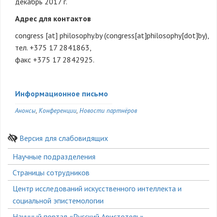
декабрь 2017 г.
Адрес для контактов
congress
[at]
philosophy.by
(congress[at]philosophy[dot]by)
,
тел. +375 17 2841863,
факс +375 17 2842925.
Информационное письмо
Анонсы
Конференции
Новости партнёров
Версия для слабовидящих
Боковое
Научные подразделения
меню
Страницы сотрудников
Центр исследований искусственного интеллекта и
социальной эпистемологии
Научный портал «Русский Аристотель»