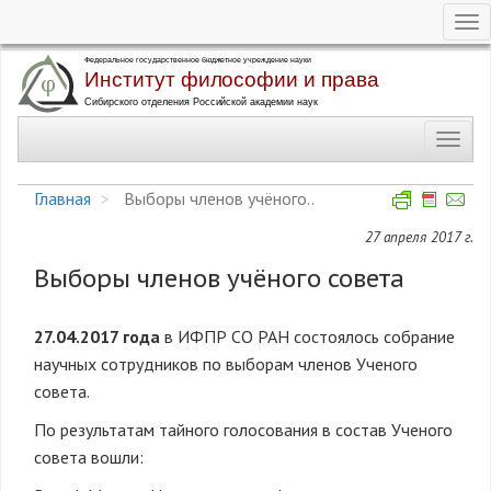
Tog
nav
Перейти
к
основному
Toggl
содержанию
navig
Главная
Выборы членов учёного..
27 апреля 2017 г.
Выборы членов учёного совета
27.04.2017 года
в ИФПР СО РАН состоялось собрание
научных сотрудников по выборам членов Ученого
совета.
По результатам тайного голосования в состав Ученого
совета вошли: