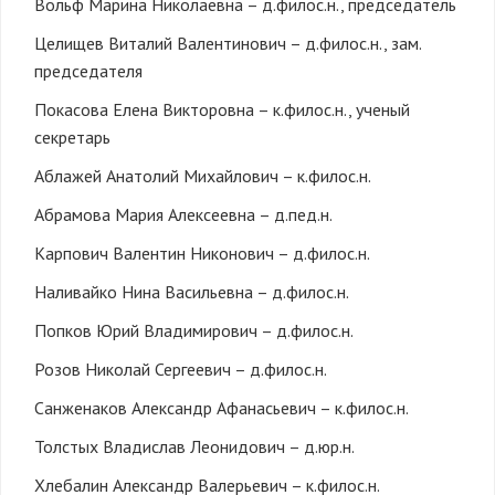
Вольф Марина Николаевна – д.филос.н., председатель
Целищев Виталий Валентинович – д.филос.н., зам.
председателя
Покасова Елена Викторовна – к.филос.н., ученый
секретарь
Аблажей Анатолий Михайлович – к.филос.н.
Абрамова Мария Алексеевна – д.пед.н.
Карпович Валентин Никонович – д.филос.н.
Наливайко Нина Васильевна – д.филос.н.
Попков Юрий Владимирович – д.филос.н.
Розов Николай Сергеевич – д.филос.н.
Санженаков Александр Афанасьевич – к.филос.н.
Толстых Владислав Леонидович – д.юр.н.
Хлебалин Александр Валерьевич – к.филос.н.