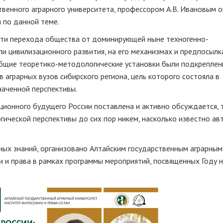
твенного аграрного университета, профессором А.В. Ивановым о
 по данной теме.
сти перехода общества от доминирующей ныне техногенно-
и цивилизационного развития, на его механизмах и предпосылка
Общие теоретико-методологические установки были подкрепле
 аграрных вузов сибирского региона, цель которого состояла в
наченной перспективы.
ионного будущего России поставлена и активно обсуждается, 
гической перспективы до сих пор никем, насколько известно ав
ных знаний, организовано Алтайским государственным аграрным
 и права в рамках программы мероприятий, посвященных Году н