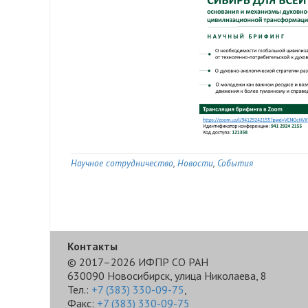
Научное сотрудничество
Новости
События
Контакты
© 2017–2026 ИФПР СО РАН
630090 Новосибирск, улица Николаева, 8
Тел.:
+7 (383) 330-09-75
,
Факс:
+7 (383) 330-09-75