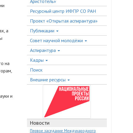
Аристотель»
ни
Ресурсный центр ИФПР СО РАН
Проект «Открытая аспирантура»
Публикации
х, а
ны
Совет научной молодёжи
Аспирантура
Кадры
то на
Поиск
торам,
Внешние ресурсы
ауки и
Новости
Первое заседание Международного