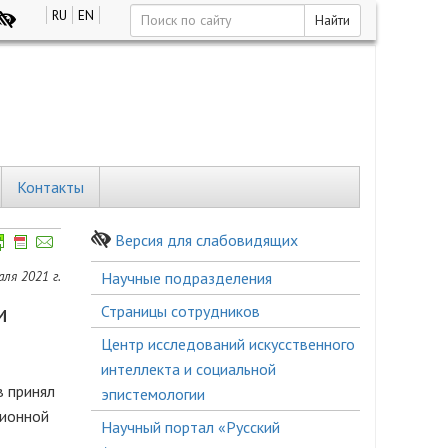
RU
EN
Найти
Контакты
Версия для слабовидящих
Боковое
ля 2021 г.
Научные подразделения
меню
и
Страницы сотрудников
Центр исследований искусственного
интеллекта и социальной
в принял
эпистемологии
ционной
Научный портал «Русский