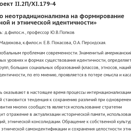
оект II.2П/XI.179-4
го неотрадиционализма на формирование
ой и этнической идентичности»
: д.филос.н., профессор Ю.В.Попков
 Мадюкова, к.филос.н. Е.В. Покасова, О.А. Персидская.
глобальным проблемам современности. Знаменитый американски
зных уровнях и формах существования идентичности, определяет
упп, больших социальных образований (классов, этносов, наций)
ентичности, по его мнению, проявляется в потере смысла и кас
ь оказывают в настоящее время процессы интернационализации
ой становится тенденция к сохранению различий при одновреме
звития многих сообществ является использование стратегии
ит отражение в актуализации исторической памяти, использова
ий, этнической консолидации. Обращение к собственной культу
м этнической самоидентификации и сохранения целостности этн