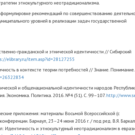
тратегии этнокультурного неотрадиционализма.
в формулировке рекомендаций по совершенствованию деятельн
униципального уровней в реализации задач государственной
ственно-гражданской и этнической идентичности // Сибирский
s://elibrary.ru/item.asp?id=28127255
чность в контексте теории потребностей // Знание. Понимание.
?id=26322834
тнической и общенациональной идентичности народов Республик
я. Экономика. Политика. 2016. №4 (51). С. 99–107.
http://www.s
ческие приложения: материалы Восьмой Всероссийской (с
ференции. Барнаул, 23–24 июня 2016 г. / под ред. В.Я. Баркало
дел: Идентичность и этнокультурный неотрадиционализм в евраз