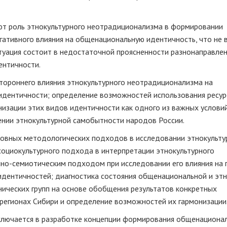
ают роль этнокультурного неотрадиционализма в формировании
егативного влияния на общенациональную идентичность, что не 
туация состоит в недостаточной проясненности разнонаправле
ентичности.
тороннего влияния этнокультурного неотрадиционализма на
дентичности; определение возможностей использования ресур
изации этих видов идентичности как одного из важных услови
ении этнокультурной самобытности народов России.
новных методологических подходов в исследовании этнокульту
оциокультурного подхода в интерпретации этнокультурного
но-семиотическим подходом при исследовании его влияния на 
дентичностей; диагностика состояния общенациональной и эт
ических групп на основе обобщения результатов конкретных
регионах Сибири и определение возможностей их гармонизации
ключается в разработке концепции формирования общенациона