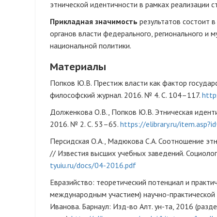
этнической идентичности в рамках реализации с
Прикладная значимость
результатов состоит 
органов власти федерального, регионального и м
национальной политики.
Материалы
Попков Ю.В. Престиж власти как фактор государ
философский журнал. 2016. № 4. С. 104–117.
http
Долженкова О.В., Попков Ю.В. Этническая иденти
2016. № 2. С. 53–65.
https://elibrary.ru/item.asp
Персидская О.А., Мадюкова С.А. Соотношение э
// Известия высших учебных заведений. Социологи
tyuiu.ru/docs/04-2016.pdf
Евразийство: теоретический потенциал и практи
международным участием) научно-практической кон
Иванова. Барнаул: Изд-во Алт. ун-та, 2016 (раз