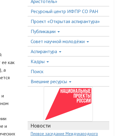
Аристотель»
Ресурсный центр ИФПР СО РАН
Проект «Открытая аспирантура»
Публикации
Совет научной молодёжи
Аспирантура
й
Кадры
 ее как
, а
Поиск
ается
Внешние ресурсы
 и
нном
нии
Новости
ре и
ических
Первое заседание Международного