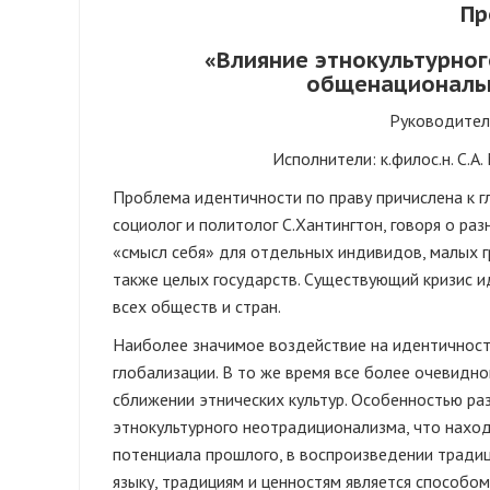
Пр
«Влияние этнокультурно
общенациональн
Руководитель
Исполнители: к.филос.н. С.А.
Проблема идентичности по праву причислена к 
социолог и политолог С.Хантингтон, говоря о ра
«смысл себя» для отдельных индивидов, малых гр
также целых государств. Существующий кризис ид
всех обществ и стран.
Наиболее значимое воздействие на идентичност
глобализации. В то же время все более очевидн
сближении этнических культур. Особенностью ра
этнокультурного неотрадиционализма, что наход
потенциала прошлого, в воспроизведении традиц
языку, традициям и ценностям является способо