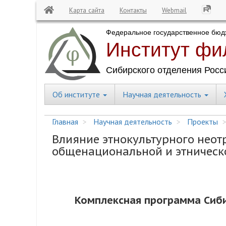
Карта сайта
Контакты
Webmail
Перейти
к
основному
содержанию
Об институте
Научная деятельность
Central
Menu
Главная
Научная деятельность
Проекты
Влияние этнокультурного нео
общенациональной и этническ
Комплексная программа Сиб