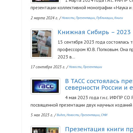
1 марта 2024 года г.н.с. ИФПР 
презентации коллективной монографии «Наука и р
2 марта 2024 г.
/
Новости
Презентации
Публикации
Книги
Книжная Сибирь – 2023
Изображение
15 сентября 2023 года состоялась 
профессором Ю.В. Попковым. Она 
2023 в...
17 сентября 2023 г.
/
Новости
Презентации
В ТАСС состоялась пр
Изображение
северности России и
4 мая 2023 года г.н.с. ИФПР СО
посвященной презентации двух научных изданий К
5 мая 2023 г.
/
Видео
Новости
Презентации
СМИ
Презентация книги пр
Изображение