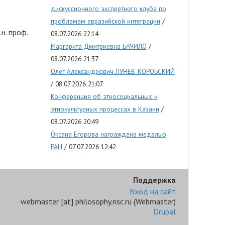
дискуссионного экспертного клуба по
проблемам евразийской интеграции
н. проф.
08.07.2026 22:14
Маргарита Дмитриевна БАЧИЛО
08.07.2026 21:37
Олег Александрович ЛУНЕВ-КОРОБСКИЙ
08.07.2026 21:07
Конференция об этносоциальных и
этнокультурных процессах в Казани
08.07.2026 20:49
Оксана Егорова награждена медалью
РАН
07.07.2026 12:42
Поддержка
Вход на сайт
webmaster
[at]
philosophy.nsc.ru
(Webmaster)
Drupal