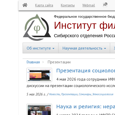
Карта сайта
Контакты
Webmail
Перейти
к
основному
содержанию
Об институте
Научная деятельность
Central
Menu
Главная
Презентации
Презентация социолог
Изображение
4 мая 2026 года сотрудники ИФПР 
дискуссии на презентации социологического иссле
5 мая 2026 г.
/
Новости
Презентации
Семинары
Этносоциология
Наука и религия: нер
Изображение