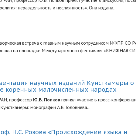
СО РАН, профессор Ю.В. Попков принял участие в дискуссии, пос
елигия: нераздельность и неслиянность». Она издана...
творческая встреча с главным научным сотрудником ИФПР СО Р
прошла на площадке Международного фестиваля «КНИЖНАЯ С
езентация научных изданий Кунсткамеры о
 ее коренных малочисленных народах
 РАН, профессор
Ю.В. Попков
принял участие в пресс-конференци
унсткамеры: монографии А.В. Головнева...
оф. Н.С. Розова «Происхождение языка и