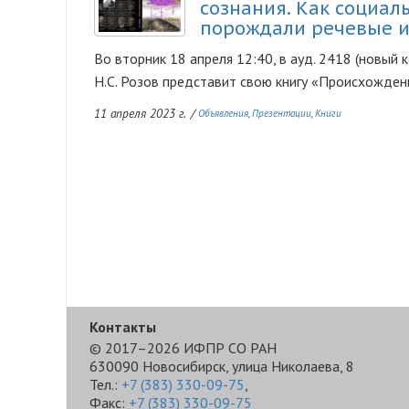
сознания. Как социа
порождали речевые и
Во вторник 18 апреля 12:40, в ауд. 2418 (новый к
Н.С. Розов представит свою книгу «Происхождени
11 апреля 2023 г.
/
Объявления
Презентации
Книги
Контакты
© 2017–2026 ИФПР СО РАН
630090 Новосибирск, улица Николаева, 8
Тел.:
+7 (383) 330-09-75
,
Факс:
+7 (383) 330-09-75