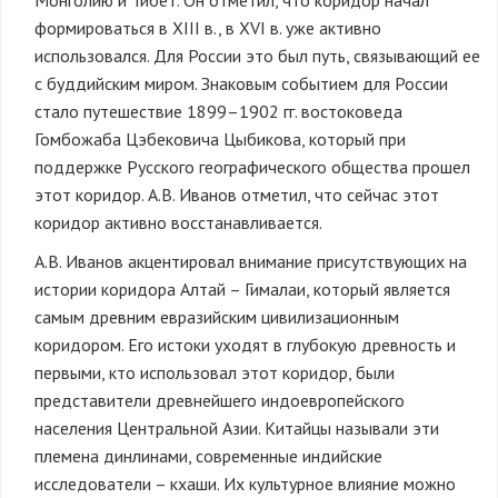
Монголию и Тибет. Он отметил, что коридор начал
формироваться в XIII в., в XVI в. уже активно
использовался. Для России это был путь, связывающий ее
с буддийским миром. Знаковым событием для России
стало путешествие 1899–1902 гг. востоковеда
Гомбожаба Цэбековича Цыбикова, который при
поддержке Русского географического общества прошел
этот коридор. А.В. Иванов отметил, что сейчас этот
коридор активно восстанавливается.
А.В. Иванов акцентировал внимание присутствующих на
истории коридора Алтай – Гималаи, который является
самым древним евразийским цивилизационным
коридором. Его истоки уходят в глубокую древность и
первыми, кто использовал этот коридор, были
представители древнейшего индоевропейского
населения Центральной Азии. Китайцы называли эти
племена динлинами, современные индийские
исследователи – кхаши. Их культурное влияние можно