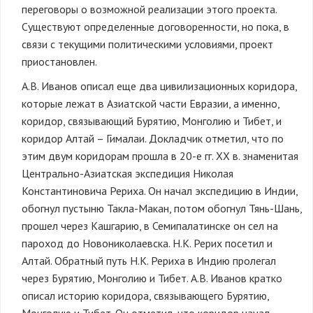
переговоры о возможной реализации этого проекта.
Существуют определенные договоренности, но пока, в
связи с текущими политическими условиями, проект
приостановлен.
А.В. Иванов описал еще два цивилизационных коридора,
которые лежат в Азиатской части Евразии, а именно,
коридор, связывающий Бурятию, Монголию и Тибет, и
коридор Алтай – Гималаи. Докладчик отметил, что по
этим двум коридорам прошла в 20-е гг. XX в. знаменитая
Центрально-Азиатская экспедиция Николая
Константиновича Рериха. Он начал экспедицию в Индии,
обогнул пустыню Такла-Макан, потом обогнул Тянь-Шань,
прошел через Кашгарию, в Семипалатинске он сел на
пароход до Новониколаевска. Н.К. Рерих посетил и
Алтай. Обратный путь Н.К. Рериха в Индию пролегал
через Бурятию, Монголию и Тибет. А.В. Иванов кратко
описал историю коридора, связывающего Бурятию,