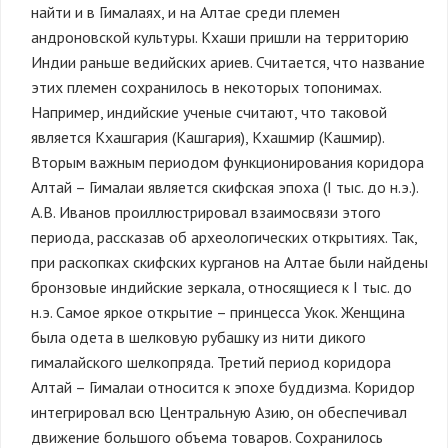
найти и в Гималаях, и на Алтае среди племен
андроновской культуры. Кхаши пришли на территорию
Индии раньше ведийских ариев. Считается, что название
этих племен сохранилось в некоторых топонимах.
Например, индийские ученые считают, что таковой
является Кхашгария (Кашгария), Кхашмир (Кашмир).
Вторым важным периодом функционирования коридора
Алтай – Гималаи является скифская эпоха (I тыс. до н.э.).
А.В. Иванов проиллюстрировал взаимосвязи этого
периода, рассказав об археологических открытиях. Так,
при раскопках скифских курганов на Алтае были найдены
бронзовые индийские зеркала, относящиеся к I тыс. до
н.э. Самое яркое открытие – принцесса Укок. Женщина
была одета в шелковую рубашку из нити дикого
гималайского шелкопряда. Третий период коридора
Алтай – Гималаи относится к эпохе буддизма. Коридор
интегрировал всю Центральную Азию, он обеспечивал
движение большого объема товаров. Сохранилось