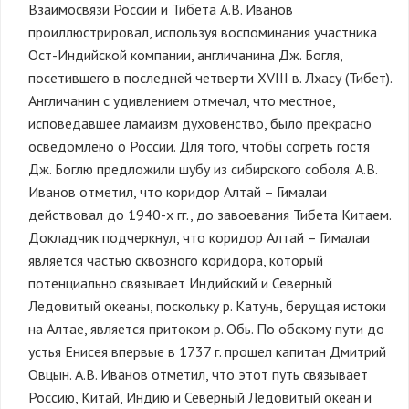
Взаимосвязи России и Тибета А.В. Иванов
проиллюстрировал, используя воспоминания участника
Ост-Индийской компании, англичанина Дж. Богля,
посетившего в последней четверти XVIII в. Лхасу (Тибет).
Англичанин с удивлением отмечал, что местное,
исповедавшее ламаизм духовенство, было прекрасно
осведомлено о России. Для того, чтобы согреть гостя
Дж. Боглю предложили шубу из сибирского соболя. А.В.
Иванов отметил, что коридор Алтай – Гималаи
действовал до 1940-х гг., до завоевания Тибета Китаем.
Докладчик подчеркнул, что коридор Алтай – Гималаи
является частью сквозного коридора, который
потенциально связывает Индийский и Северный
Ледовитый океаны, поскольку р. Катунь, берущая истоки
на Алтае, является притоком р. Обь. По обскому пути до
устья Енисея впервые в 1737 г. прошел капитан Дмитрий
Овцын. А.В. Иванов отметил, что этот путь связывает
Россию, Китай, Индию и Северный Ледовитый океан и