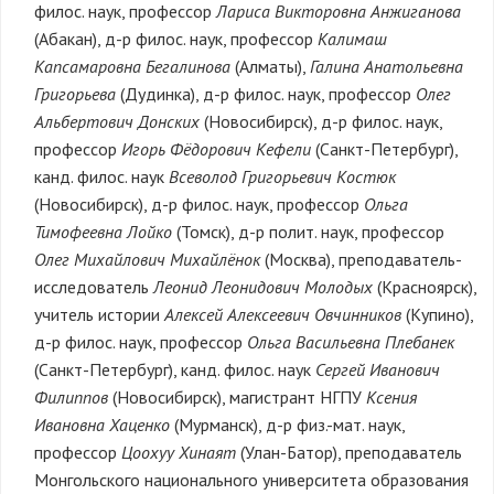
филос. наук, профессор
Лариса Викторовна Анжиганова
(Абакан), д-р филос. наук, профессор
Калимаш
Капсамаровна Бегалинова
(Алматы),
Галина Анатольевна
Григорьева
(Дудинка), д-р филос. наук, профессор
Олег
Альбертович Донских
(Новосибирск), д-р филос. наук,
профессор
Игорь Фёдорович Кефели
(Санкт-Петербург),
канд. филос. наук
Всеволод Григорьевич Костюк
(Новосибирск), д-р филос. наук, профессор
Ольга
Тимофеевна Лойко
(Томск), д-р полит. наук, профессор
Олег Михайлович Михайлёнок
(Москва), преподаватель-
исследователь
Леонид Леонидович Молодых
(Красноярск),
учитель истории
Алексей Алексеевич Овчинников
(Купино),
д-р филос. наук, профессор
Ольга Васильевна Плебанек
(Санкт-Петербург), канд. филос. наук
Сергей Иванович
Филиппов
(Новосибирск), магистрант НГПУ
Ксения
Ивановна Хаценко
(Мурманск), д-р физ.-мат. наук,
профессор
Цоохуу Хинаят
(Улан-Батор), преподаватель
Монгольского национального университета образования