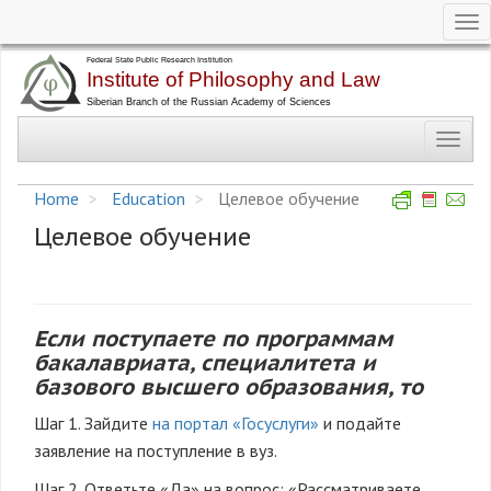
Tog
nav
Skip
to
main
Toggl
content
navig
Home
Education
Целевое обучение
Целевое обучение
Если поступаете по программам
бакалавриата, специалитета и
базового высшего образования, то
Шаг 1. Зайдите
на портал «Госуслуги»
и подайте
заявление на поступление в вуз.
Шаг 2. Ответьте «Да» на вопрос: «Рассматриваете