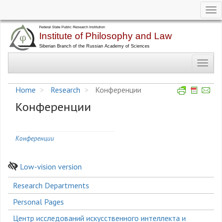
Tog
nav
Skip
to
main
Toggl
content
navig
Home
Research
Конференции
Конференции
Конференции
Low-vision version
Боковое
Research Departments
меню
Personal Pages
Центр исследований искусственного интеллекта и