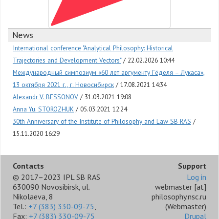
News
International conference "Analytical Philosophy: Historical
Trajectories and Development Vectors"
22.02.2026 10:44
Международный симпозиум «60 лет аргументу Гёделя – Лукаса»,
13 октября 2021 г., г. Новосибирск
17.08.2021 14:34
Alexandr V. BESSONOV
31.03.2021 19:08
Anna Yu. STOROZHUK
05.03.2021 12:24
30th Anniversary of the Institute of Philosophy and Law SB RAS
15.11.2020 16:29
Contacts
Support
© 2017–2023 IPL SB RAS
Log in
630090 Novosibirsk, ul.
webmaster
[at]
Nikolaeva, 8
philosophy.nsc.ru
Tel.:
+7 (383) 330-09-75
,
(Webmaster)
Fax:
+7 (383) 330-09-75
Drupal