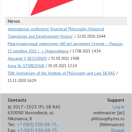
News
International conference "Analytical Philosophy: Historical
Trajectories and Development Vectors"
22.02.2026 10:44
Международный симпозиум «60 лет аргументу Гёделя – Лукаса»,
13 октября 2021 г., г. Новосибирск
17.08.2021 14:34
Alexandr V. BESSONOV
31.03.2021 19:08
Anna Yu. STOROZHUK
05.03.2021 12:24
30th Anniversary of the Institute of Philosophy and Law SB RAS
15.11.2020 16:29
Contacts
Support
© 2017–2023 IPL SB RAS
Log in
630090 Novosibirsk, ul.
webmaster
[at]
Nikolaeva, 8
philosophy.nsc.ru
Tel.:
+7 (383) 330-09-75
,
(Webmaster)
Fax:
+7 (383) 330-09-75
Drupal