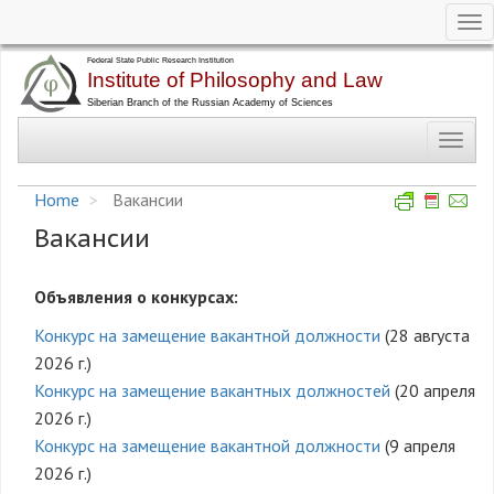
Tog
nav
Skip
to
main
Toggl
content
navig
Home
Вакансии
Вакансии
Объявления о конкурсах:
Конкурс на замещение вакантной должности
(28 августа
2026 г.)
Конкурс на замещение вакантных должностей
(20 апреля
2026 г.)
Конкурс на замещение вакантной должности
(9 апреля
2026 г.)