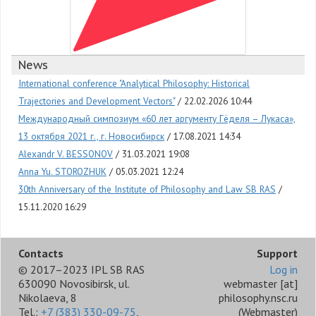
News
International conference "Analytical Philosophy: Historical
Trajectories and Development Vectors"
22.02.2026 10:44
Международный симпозиум «60 лет аргументу Гёделя – Лукаса»,
13 октября 2021 г., г. Новосибирск
17.08.2021 14:34
Alexandr V. BESSONOV
31.03.2021 19:08
Anna Yu. STOROZHUK
05.03.2021 12:24
30th Anniversary of the Institute of Philosophy and Law SB RAS
15.11.2020 16:29
Contacts
Support
© 2017–2023 IPL SB RAS
Log in
630090 Novosibirsk, ul.
webmaster
[at]
Nikolaeva, 8
philosophy.nsc.ru
Tel.:
+7 (383) 330-09-75
,
(Webmaster)