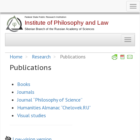
Tog
nav
Skip
to
main
Toggl
content
navig
Home
Research
Publications
Publications
Books
Journals
Journal “Philosophy of Science”
Humanities Almanac “Chelovek.RU”
Visual studies
Low-vision version