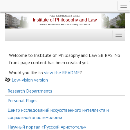
Tog
nav
Skip
to
main
Toggl
content
navig
Welcome to Institute of Philosophy and Law SB RAS. No
front page content has been created yet.
Would you like to
view the README
?
Low-vision version
Боковое
Research Departments
меню
Personal Pages
Центр исследований искусственного интеллекта и
социальной эпистемологии
Научный портал «Русский Аристотель»